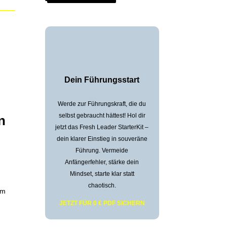
Dein Führungsstart
Werde zur Führungskraft, die du
selbst gebraucht hättest! Hol dir
n
jetzt das Fresh Leader StarterKit –
dein klarer Einstieg in souveräne
Führung. Vermeide
Anfängerfehler, stärke dein
Mindset, starte klar statt
chaotisch.
um
JETZT FÜR 0 € PDF SICHERN