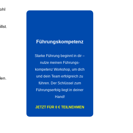
ohl
llst.
Führungskompetenz
Starke Führung beginnt in dir –
nutze meinen Führungs-
kompetenz Workshop, um dich
und dein Team erfolgreich zu
len.
führen. Der Schlüssel zum
Führungserfolg liegt in deiner
Hand!
JETZT FÜR 0 € TEILNEHMEN